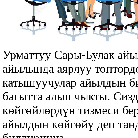
Урматтуу Сары-Булак ай
айылында аярлуу топтордо
катышуучулар айылдын би
багытта алып чыкты. Сиз
көйгөйлөрдүн тизмеси бер
айылдын көйгөйү деп тан
билдириңиз.