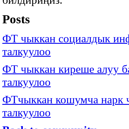
Posts
ФТ чыккан социалдык ин
талкуулоо
ФТ чыккан киреше алуу б
талкуулоо
ФТчыккан кошумча нарк
талкуулоо