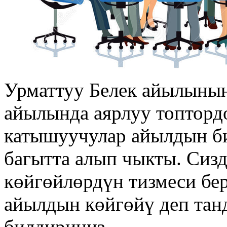
Урматтуу Белек айылынын
айылында аярлуу топтордо
катышуучулар айылдын би
багытта алып чыкты. Сиз
көйгөйлөрдүн тизмеси бер
айылдын көйгөйү деп тан
билдириңиз.