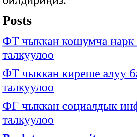
Posts
ФТ чыккан кошумча нарк
талкуулоо
ФТ чыккан киреше алуу б
талкуулоо
ФГ чыккан социалдык ин
талкуулоо