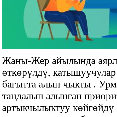
Жаны-Жер айылында аярл
өткөрүлдү, катышуучулар
багытта алып чыкты . Ур
тандалып алынган приори
артыкчылыктуу көйгөйдү 