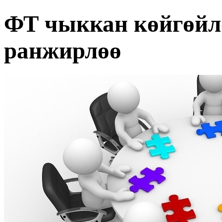
ФТ чыккан көйгөйл
ранжирлөө