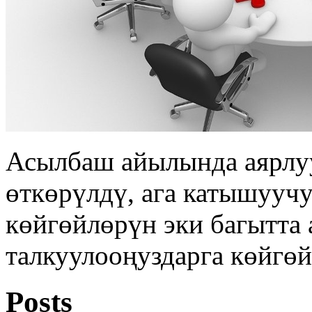
Асылбаш айылында аярлуу
өткөрүлдү, ага катышууч
көйгөйлөрүн эки багытта 
талкуулооңуздарга көйгөй
Posts