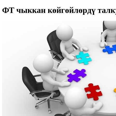
ФТ чыккан көйгөйлөрдү талк