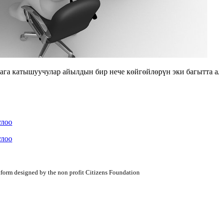
 ага катышуучулар айылдын бир нече көйгөйлөрүн эки багытта 
улоо
улоо
atform designed by the non profit Citizens Foundation