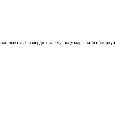
алып чыкты . Сиздердин талкуулооңуздарга көйгөйлөрдүн