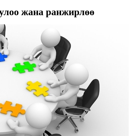
улоо жана ранжирлөө