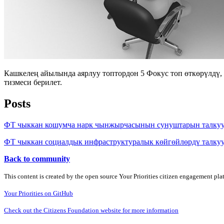
Кашкелең айылында аярлуу топтордон 5 Фокус топ өткөрүлдү,
тизмеси берилет.
Posts
ФТ чыккан кошумча нарк чынжырчасынын сунуштарын талку
ФТ чыккан социалдык инфраструктуралык көйгөйлөрдү талку
Back to community
This content is created by the open source Your Priorities citizen engagement pl
Your Priorities on GitHub
Check out the Citizens Foundation website for more information