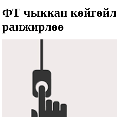
ФТ чыккан көйгөйл
ранжирлөө