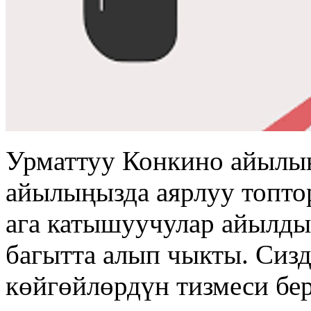
Урматтуу Конкино айылы
айылыңызда аярлуу топто
ага катышуучулар айылды
багытта алып чыкты. Сизд
көйгөйлөрдүн тизмеси бер