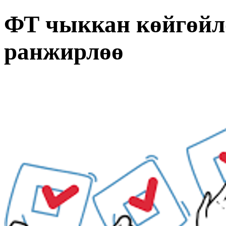
ФТ чыккан көйгөйл
ранжирлөө