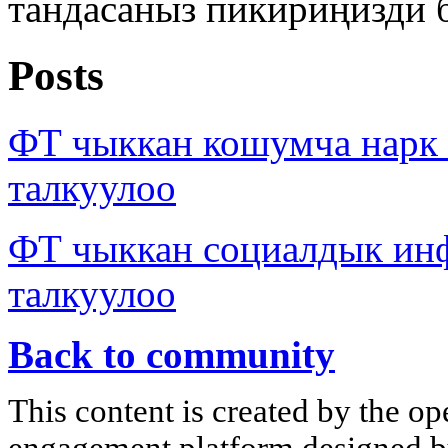
тандасаныз пикириңизди 
Posts
ФТ чыккан кошумча нар
талкуулоо
ФТ чыккан социалдык ин
талкуулоо
Back to community
This content is created by the op
engagement platform designed by