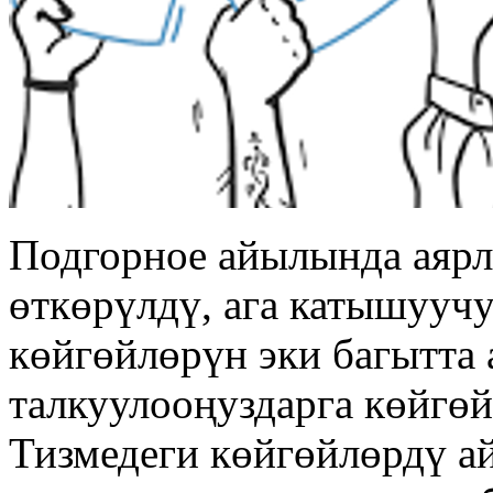
Подгорное айылында аярл
өткөрүлдү, ага катышууч
көйгөйлөрүн эки багытта 
талкуулооңуздарга көйгөй
Тизмедеги көйгөйлөрдү а