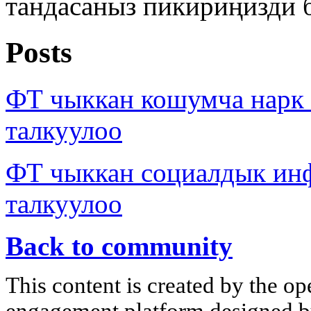
тандасаныз пикириңизди 
Posts
ФТ чыккан кошумча нар
талкуулоо
ФТ чыккан социалдык ин
талкуулоо
Back to community
This content is created by the op
engagement platform designed by