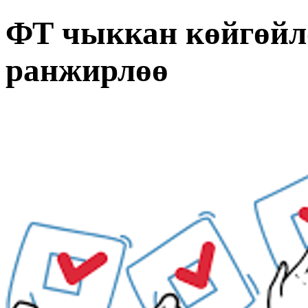
ФТ чыккан көйгөйл
ранжирлөө