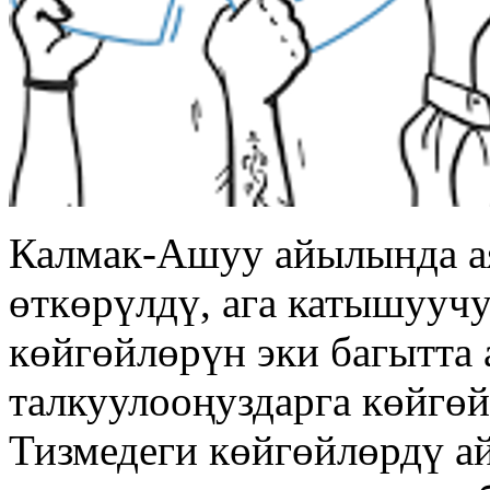
Калмак-Ашуу айылында ая
өткөрүлдү, ага катышууч
көйгөйлөрүн эки багытта 
талкуулооңуздарга көйгөй
Тизмедеги көйгөйлөрдү а