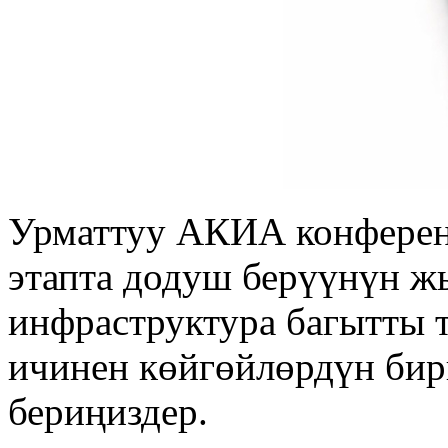
Урматтуу АКИА конферен
этапта додуш берүүнүн 
инфраструктура багытты 
ичинен көйгөйлөрдүн би
бериңиздер.