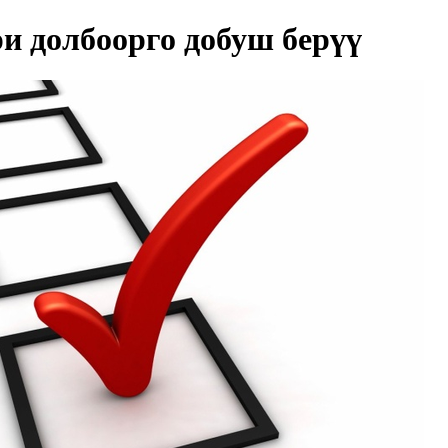
и долбоорго добуш берүү