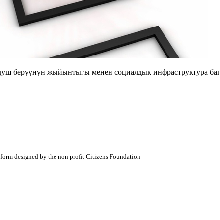
душ берүүнүн жыйынтыгы менен социалдык инфраструктура баг
atform designed by the non profit Citizens Foundation