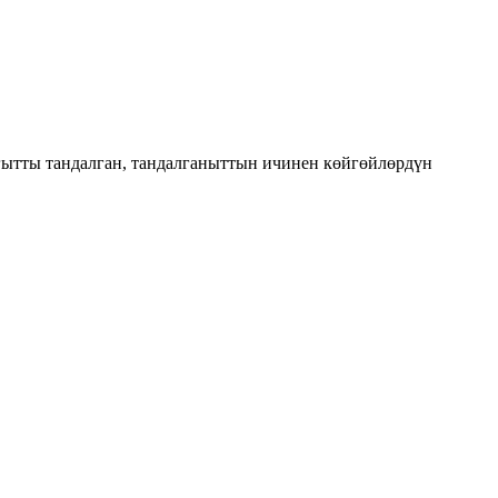
ытты тандалган, тандалганыттын ичинен көйгөйлөрдүн