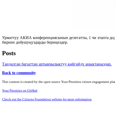
Урматтуу АКИА конференциясынын делегатты, 1 чи этапта до
бирине добушуңуздарды бериңиздер.
Posts
Тандалган багыттан артыкчылыктуу көйгөйдү аныктаңыздар.
Back to community
This content is created by the open source Your Priorities citizen engagement pl
Your Priorities on GitHub
Check out the Citizens Foundation website for more information