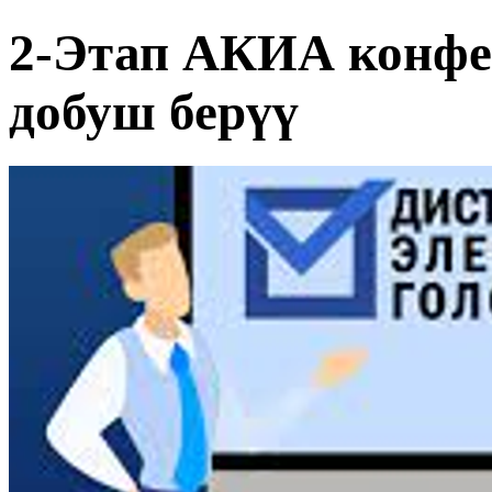
2-Этап АКИА конфе
добуш берүү