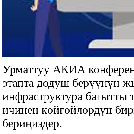
Урматтуу АКИА конферен
этапта додуш берүүнүн 
инфраструктура багытты 
ичинен көйгөйлөрдүн би
бериңиздер.