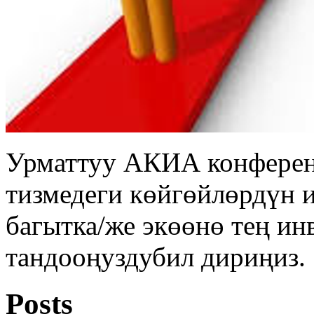
Урматтуу АКИА конферен
тизмедеги көйгөйлөрдүн 
багытка/же экөөнө тең ин
тандооңуздубил дириңиз.
Posts