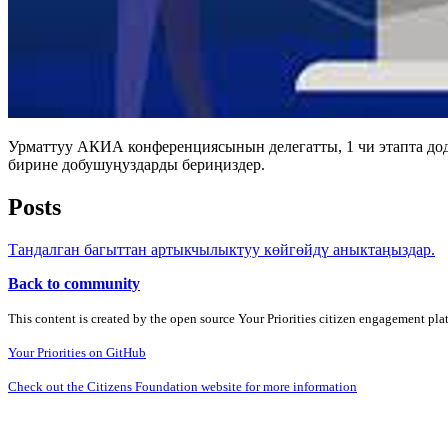
Урматтуу АКИА конференциясынын делегатты, 1 чи этапта до
бирине добушуңуздарды бериңиздер.
Posts
Тандалган багыттан артыкчылыктуу көйгөйдү аныктаңыздар.
Back to community
This content is created by the open source Your Priorities citizen engagement pl
Your Priorities on GitHub
Check out the Citizens Foundation website for more information