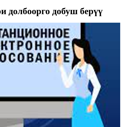
и долбоорго добуш берүү