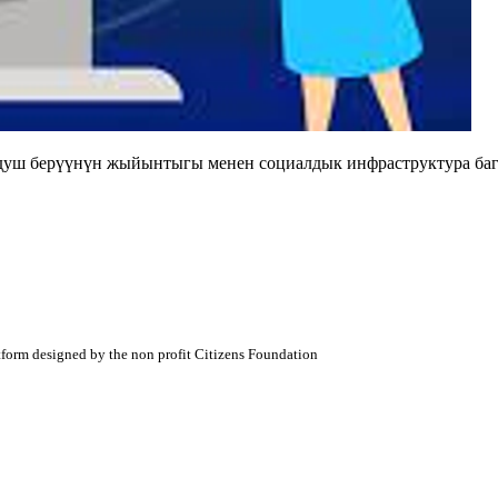
душ берүүнүн жыйынтыгы менен социалдык инфраструктура баг
atform designed by the non profit Citizens Foundation