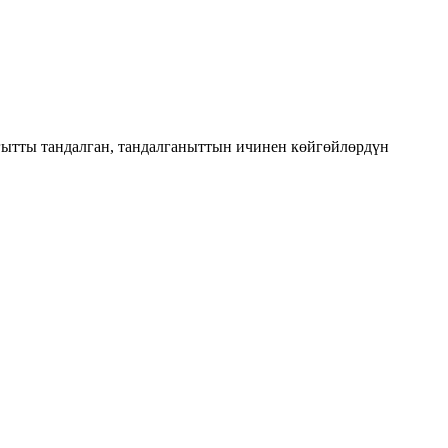
ытты тандалган, тандалганыттын ичинен көйгөйлөрдүн