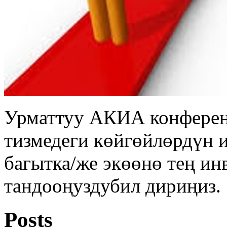
Урматтуу АКИА конферен
тизмедеги көйгөйлөрдүн 
багытка/же экөөнө тең ин
тандооңуздубил дириңиз.
Posts